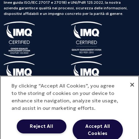
linee guida ISO/IEC 27017 e 27018) e UNI/PdR 125:2022, la nostra
azienda garantisce qualità nei processi, sicurezza delle informazioni,
dispositivi affidabili e un impegno concreto per la parità di genere.
By clicking “Accept All Cookies”, you agree
to the storing of cookies on your device to
enhance site navigation, analyze site usage,
and assist in our marketing efforts.
©Copyright 2025 METEDA S.r.l. - Tutti i diritti riservati - Provincia
dell'ufficio registro di iscrizione: MI - NUMERO REA: MI – 2810578
Reject All
Accept All
Capitale sociale: € 100.000 i.v. - P.IVA 01713290441 -
Cookies
metedasrl@legpec.it