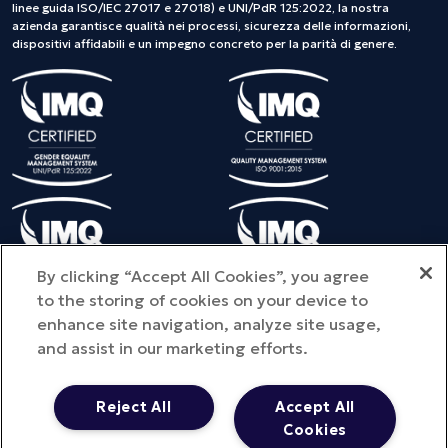
linee guida ISO/IEC 27017 e 27018) e UNI/PdR 125:2022, la nostra
azienda garantisce qualità nei processi, sicurezza delle informazioni,
dispositivi affidabili e un impegno concreto per la parità di genere.
By clicking “Accept All Cookies”, you agree
to the storing of cookies on your device to
enhance site navigation, analyze site usage,
and assist in our marketing efforts.
©Copyright 2025 METEDA S.r.l. - Tutti i diritti riservati - Provincia
dell'ufficio registro di iscrizione: MI - NUMERO REA: MI – 2810578
Reject All
Accept All
Capitale sociale: € 100.000 i.v. - P.IVA 01713290441 -
Cookies
metedasrl@legpec.it