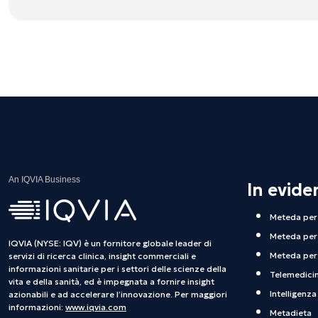
An IQVIA Business
In evide
Meteda per 
Meteda per 
IQVIA (NYSE: IQV) è un fornitore globale leader di
Meteda per 
servizi di ricerca clinica, insight commerciali e
informazioni sanitarie per i settori delle scienze della
Telemedici
vita e della sanità, ed è impegnata a fornire insight
Intelligenza 
azionabili e ad accelerare l’innovazione. Per maggiori
informazioni:
www.iqvia.com
Metadieta