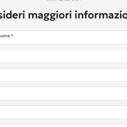
ideri maggiori informazi
ci
gnome
*