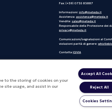
Fax: (+39) 0735 83887
Informazioni:
info@meteda.it
Assistenza:
assistenza@meteda.it
Vendite:
sales@meteda.it
Responsabile della Protezione dei da
privacy@meteda.it
Comunicazioni/segnalazioni al Comi
violazioni parità di genere:
whistleb
Contatta
IQVIA
Accept All Cook
ee to the storing of cookies on your
e site usage, and assist in our
Reject All
Cookies Setti
l'ufficio registro di iscrizione: MI - NUMERO REA: MI – 2810578 Capitale
 Politica parità di genere