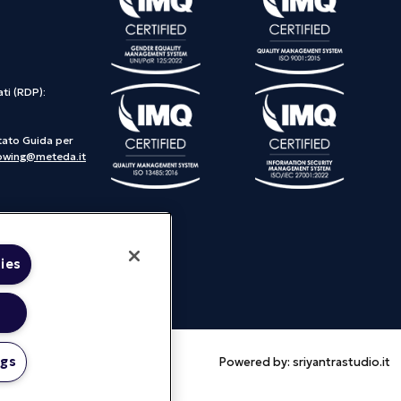
ti (RDP):
tato Guida per
lowing@meteda.it
ies
ngs
Powered by:
sriyantrastudio.it