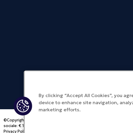
By clicking “Accept All Cookies”, you agr
device to enhance site navigation, analyz
marketing efforts.
©Copyright 2025 METEDA S.r.l. - Tutti i diritti riservati - Provincia del
sociale: € 100.000 i.v. - P.IVA 01713290441 -
metedasrl@legpec.it
Privacy Policy
- Cookie Policy
- Quality Policy
- Cloud Security Policy
-