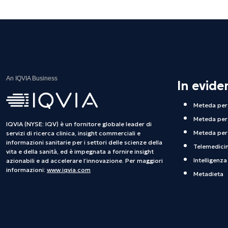
An IQVIA Business
In evide
Meteda per 
Meteda per 
IQVIA (NYSE: IQV) è un fornitore globale leader di
Meteda per 
servizi di ricerca clinica, insight commerciali e
informazioni sanitarie per i settori delle scienze della
Telemedici
vita e della sanità, ed è impegnata a fornire insight
Intelligenza 
azionabili e ad accelerare l’innovazione. Per maggiori
informazioni:
www.iqvia.com
Metadieta