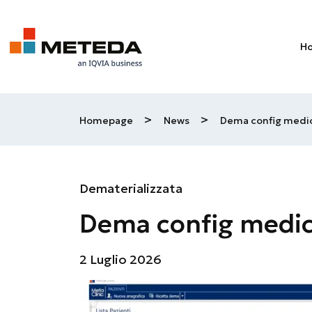
Skip to main content
H
>
>
Homepage
News
Dema config medic
Dematerializzata
Dema config medic
2 Luglio 2026