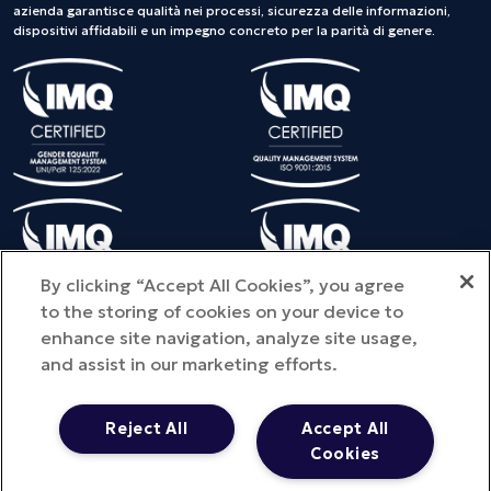
azienda garantisce qualità nei processi, sicurezza delle informazioni,
dispositivi affidabili e un impegno concreto per la parità di genere.
By clicking “Accept All Cookies”, you agree
to the storing of cookies on your device to
enhance site navigation, analyze site usage,
and assist in our marketing efforts.
©Copyright 2025 METEDA S.r.l. - Tutti i diritti riservati - Provincia
dell'ufficio registro di iscrizione: MI - NUMERO REA: MI – 2810578
Reject All
Accept All
Capitale sociale: € 100.000 i.v. - P.IVA 01713290441 -
Cookies
metedasrl@legpec.it
Privacy Policy
- Cookie Policy
- Quality Policy
- Cloud Security Policy