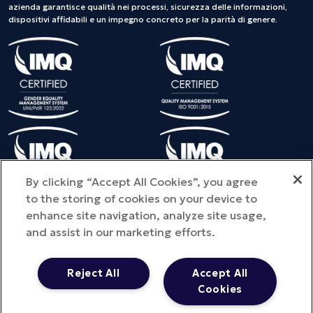
azienda garantisce qualità nei processi, sicurezza delle informazioni,
dispositivi affidabili e un impegno concreto per la parità di genere.
By clicking “Accept All Cookies”, you agree
to the storing of cookies on your device to
enhance site navigation, analyze site usage,
and assist in our marketing efforts.
©Copyright 2025 METEDA S.r.l. - Tutti i diritti riservati - Provincia
dell'ufficio registro di iscrizione: MI - NUMERO REA: MI – 2810578
Reject All
Accept All
Capitale sociale: € 100.000 i.v. - P.IVA 01713290441 -
Cookies
metedasrl@legpec.it
Privacy Policy
- Cookie Policy
- Quality Policy
- Cloud Security Policy