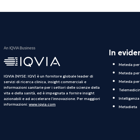
An IQVIA Business
In evide
Meteda per 
Meteda per 
IQVIA (NYSE: IQV) è un fornitore globale leader di
Meteda per 
servizi di ricerca clinica, insight commerciali e
informazioni sanitarie per i settori delle scienze della
Telemedici
vita e della sanità, ed è impegnata a fornire insight
Intelligenza 
azionabili e ad accelerare l’innovazione. Per maggiori
informazioni:
www.iqvia.com
Metadieta