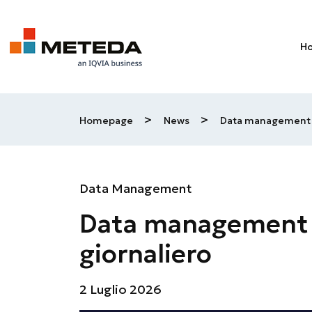
Skip to main content
H
>
>
Homepage
News
Data management 
Data Management
Data management
giornaliero
2 Luglio 2026