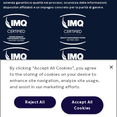
azienda garantisce qualità nei processi, sicurezza delle informazioni,
dispositivi affidabili e un impegno concreto per la parità di genere.
By clicking “Accept All Cookies”, you agree
to the storing of cookies on your device to
enhance site navigation, analyze site usage,
and assist in our marketing efforts.
©Copyright 2025 METEDA S.r.l. - Tutti i diritti riservati - Provincia
dell'ufficio registro di iscrizione: MI - NUMERO REA: MI – 2810578
Reject All
Accept All
Capitale sociale: € 100.000 i.v. - P.IVA 01713290441 -
Cookies
metedasrl@legpec.it
Privacy Policy
- Cookie Policy
- Quality Policy
- Cloud Security Policy